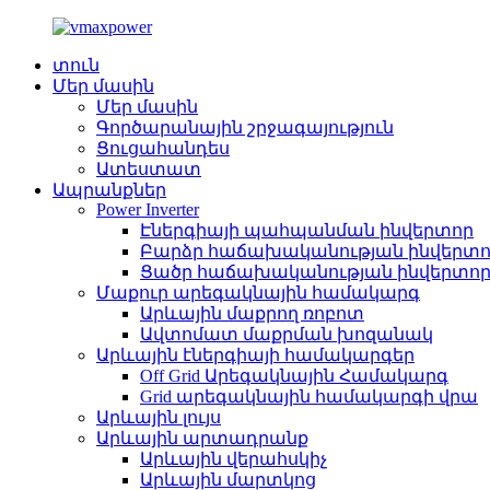
տուն
Մեր մասին
Մեր մասին
Գործարանային շրջագայություն
Ցուցահանդես
Ատեստատ
Ապրանքներ
Power Inverter
Էներգիայի պահպանման ինվերտոր
Բարձր հաճախականության ինվերտո
Ցածր հաճախականության ինվերտո
Մաքուր արեգակնային համակարգ
Արևային մաքրող ռոբոտ
Ավտոմատ մաքրման խոզանակ
Արևային էներգիայի համակարգեր
Off Grid Արեգակնային Համակարգ
Grid արեգակնային համակարգի վրա
Արևային լույս
Արևային արտադրանք
Արևային վերահսկիչ
Արևային մարտկոց