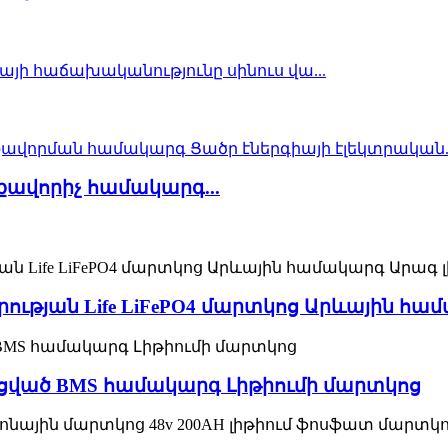
ցքավորիչ համակարգ...
ության Life LiFePO4 մարտկոց Արևային հ
ուցված BMS համակարգ Լիթիումի մարտկոց