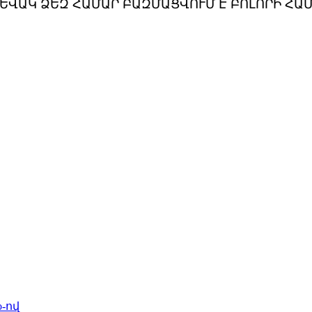
ԵՎԱԿ ՁԵԶ ՀԱՄԱՐ ԲԱԶՄԱՑՎՈՒՄ Է ԲՈԼՈՐԻ ՀԱ