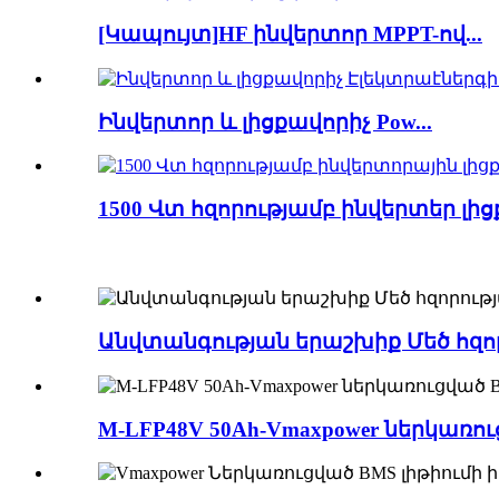
[Կապույտ]HF ինվերտոր MPPT-ով...
Ինվերտոր և լիցքավորիչ Pow...
1500 Վտ հզորությամբ ինվերտեր լի
Անվտանգության երաշխիք Մեծ հզոր
M-LFP48V 50Ah-Vmaxpower ներկառ