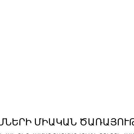
ՄՆԵՐԻ ՄԻԱԿԱՆ ԾԱՌԱՅՈՒ