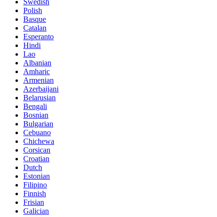
Swedish
Polish
Basque
Catalan
Esperanto
Hindi
Lao
Albanian
Amharic
Armenian
Azerbaijani
Belarusian
Bengali
Bosnian
Bulgarian
Cebuano
Chichewa
Corsican
Croatian
Dutch
Estonian
Filipino
Finnish
Frisian
Galician