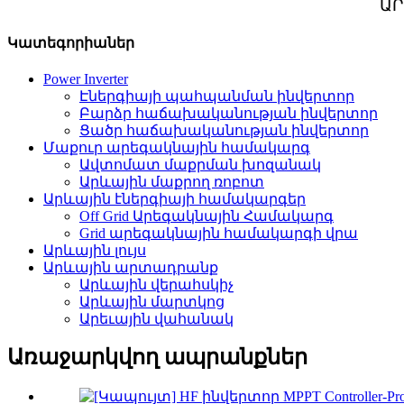
ԱՐ
Կատեգորիաներ
Power Inverter
Էներգիայի պահպանման ինվերտոր
Բարձր հաճախականության ինվերտոր
Ցածր հաճախականության ինվերտոր
Մաքուր արեգակնային համակարգ
Ավտոմատ մաքրման խոզանակ
Արևային մաքրող ռոբոտ
Արևային էներգիայի համակարգեր
Off Grid Արեգակնային Համակարգ
Grid արեգակնային համակարգի վրա
Արևային լույս
Արևային արտադրանք
Արևային վերահսկիչ
Արևային մարտկոց
Արեւային վահանակ
Առաջարկվող ապրանքներ