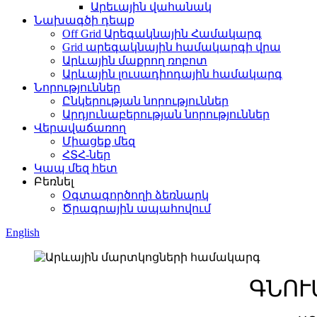
Արեւային վահանակ
Նախագծի դեպք
Off Grid Արեգակնային Համակարգ
Grid արեգակնային համակարգի վրա
Արևային մաքրող ռոբոտ
Արևային լուսադիոդային համակարգ
Նորություններ
Ընկերության նորություններ
Արդյունաբերության նորություններ
Վերավաճառող
Միացեք մեզ
ՀՏՀ-ներ
Կապ մեզ հետ
Բեռնել
Օգտագործողի ձեռնարկ
Ծրագրային ապահովում
English
ԳՆՈՒ