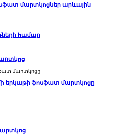
 ֆոսֆատ մարտկոցներ արևային
եթների համար
 մարտկոց
ումի երկաթի ֆոսֆատ մարտկոցը
 մարտկոց