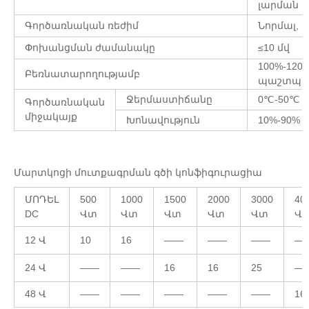
լարման 
Գործառնական ռեժիմ
Նորմալ, 
Փոխանցման ժամանակը
≤10 մվ
100%-120
Բեռնատարողությամբ
պաշտպանո
Ջերմաստիճանը
0℃-50℃
Գործառնական
միջակայք
Խոնավություն
10%-90%
Մարտկոցի մուտքագրման գծի կոնֆիգուրացիա
ՄՈԴԵԼ
500
1000
1500
2000
3000
40
DC
Վտ
Վտ
Վտ
Վտ
Վտ
Վ
12 Վ
10
16
——
——
——
—
24 Վ
——
——
16
16
25
—
48 Վ
——
——
——
——
——
16