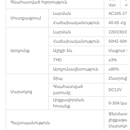
Գնահատված հզորություն
Վտ
Վ
Լարման
AC165-275V
Մուտքագրում
Հաճախականություն
40-65 Հց
Լարման
220/230/2
Հաճախականություն
50HZ-60H
Արդյունք
Ալիքի ձև
Մաքուր ս
THD
≤3%
Արդյունավետություն
≥80%
Տիպ
Ընտրովի
Գնահատված
DC12V
Մարտկոց
լարումը
Լիցքավորման
0-30A կա
հոսանք
Ջերմաստի
լիցքաթափ
Պաշտպանություն
Մարտկոցը