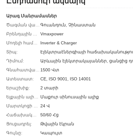
Ընդհանուր ակնարկ
Արագ Մանրամասներ
Ծագման վայրը.
Գուանդուն, Չինաստան
Բրենդային անուն:
Vmaxpower
Մոդելի համարը:
Inverter & Charger
Տիպ:
Էլեկտրաէներգիայի հաճախականություն
Դիմում:
Արևային էլեկտրակայաններ, ցանցից դուրս համակարգեր, տ
Գնահատված հզորություն:
1500 Վտ
Ատեստատ:
CE, ISO 9001, ISO 14001
Երաշխիք:
2 տարի
Ելքային ալիքի ձևը.
Մաքուր սինուսային ալիք
Մարտկոցի գնահատված լարումը.
24 Վ
Հաճախականությունը:
50/60 Հց
Ցուցադրել:
Թվային էկրան
Գույնը:
Կապույտ