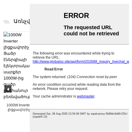
Առնչվող
ԱՊՐԱՆՔՆԵՐ
1000W Inverter
լիցքավորիչ
Ցածր
էներգիայի
էլեկտրական
հավելված...