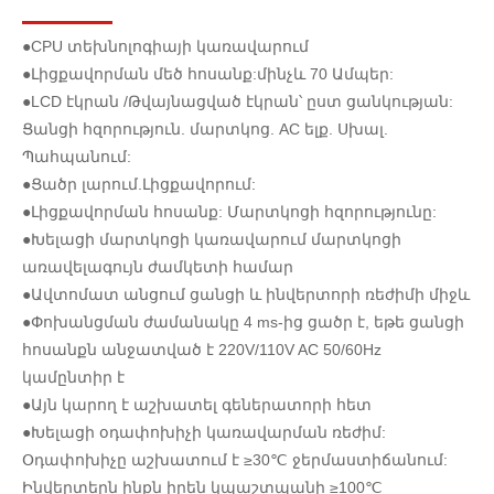
●CPU տեխնոլոգիայի կառավարում
●Լիցքավորման մեծ հոսանք:մինչև 70 Ամպեր:
●LCD էկրան /Թվայնացված էկրան՝ ըստ ցանկության:
Ցանցի հզորություն. մարտկոց. AC ելք. Սխալ.
Պահպանում:
●Ցածր լարում.Լիցքավորում:
●Լիցքավորման հոսանք: Մարտկոցի հզորությունը:
●Խելացի մարտկոցի կառավարում մարտկոցի
առավելագույն ժամկետի համար
●Ավտոմատ անցում ցանցի և ինվերտորի ռեժիմի միջև
●Փոխանցման ժամանակը 4 ms-ից ցածր է, եթե ցանցի
հոսանքն անջատված է 220V/110V AC 50/60Hz
կամընտիր է
●Այն կարող է աշխատել գեներատորի հետ
●Խելացի օդափոխիչի կառավարման ռեժիմ:
Օդափոխիչը աշխատում է ≥30℃ ջերմաստիճանում:
Ինվերտերն ինքն իրեն կպաշտպանի ≥100℃