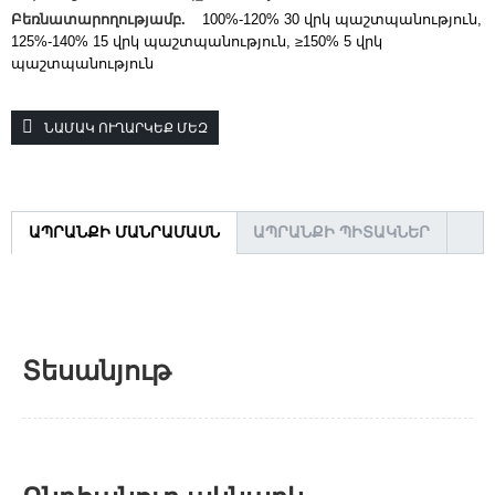
Բեռնատարողությամբ.
100%-120% 30 վրկ պաշտպանություն,
125%-140% 15 վրկ պաշտպանություն, ≥150% 5 վրկ
պաշտպանություն
ՆԱՄԱԿ ՈՒՂԱՐԿԵՔ ՄԵԶ
ԱՊՐԱՆՔԻ ՄԱՆՐԱՄԱՍՆ
ԱՊՐԱՆՔԻ ՊԻՏԱԿՆԵՐ
Տեսանյութ