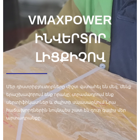
VMAXPOWER
ԻՆՎԵՐՏՈՐ
ԼԻՑՔԻՉՈՎ
Մեր դիստրիբյուտորները միշտ վստահել են մեզ, մենք
երաշխավորում ենք որակը, տրամադրում ենք
սերտիֆիկատներ և ժպիտի սպասարկում:Նրա
հաճախորդներին նույնպես շատ են դուր գալիս մեր
արտադրանքը։