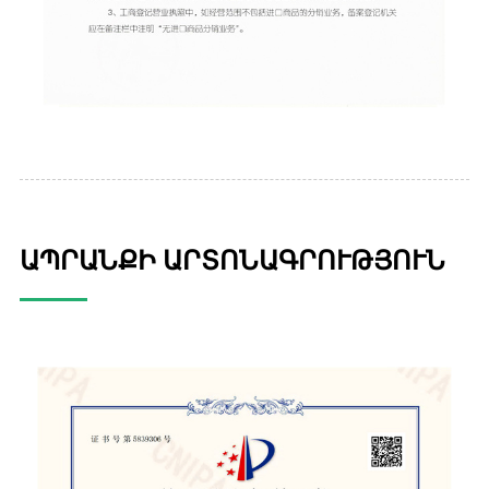
ԱՊՐԱՆՔԻ ԱՐՏՈՆԱԳՐՈՒԹՅՈՒՆ