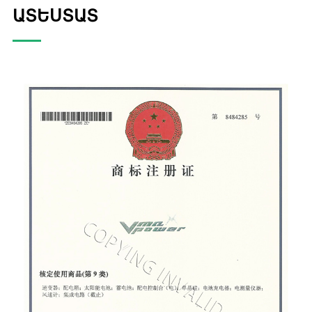
ԱՏԵՍՏԱՏ