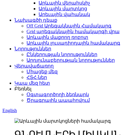
Արևային վերահսկիչ
Արևային մարտկոց
Արեւային վահանակ
Նախագծի դեպք
Off Grid Արեգակնային Համակարգ
Grid արեգակնային համակարգի վրա
Արևային մաքրող ռոբոտ
Արևային լուսադիոդային համակարգ
Նորություններ
Ընկերության նորություններ
Արդյունաբերության նորություններ
Վերավաճառող
Միացեք մեզ
ՀՏՀ-ներ
Կապ մեզ հետ
Բեռնել
Օգտագործողի ձեռնարկ
Ծրագրային ապահովում
English
ԳՆՈՒՄՆԵՐԻ ՄԻԱԿԱՆ