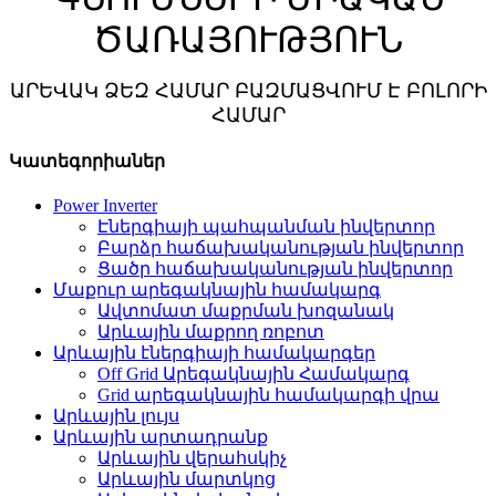
ԾԱՌԱՅՈՒԹՅՈՒՆ
ԱՐԵՎԱԿ ՁԵԶ ՀԱՄԱՐ ԲԱԶՄԱՑՎՈՒՄ Է ԲՈԼՈՐԻ
ՀԱՄԱՐ
Կատեգորիաներ
Power Inverter
Էներգիայի պահպանման ինվերտոր
Բարձր հաճախականության ինվերտոր
Ցածր հաճախականության ինվերտոր
Մաքուր արեգակնային համակարգ
Ավտոմատ մաքրման խոզանակ
Արևային մաքրող ռոբոտ
Արևային էներգիայի համակարգեր
Off Grid Արեգակնային Համակարգ
Grid արեգակնային համակարգի վրա
Արևային լույս
Արևային արտադրանք
Արևային վերահսկիչ
Արևային մարտկոց