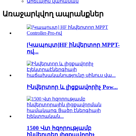
Արեւային վահանակ
Առաջարկվող ապրանքներ
[Կապույտ]HF ինվերտոր MPPT-
ով...
Ինվերտոր և լիցքավորիչ Pow...
1500 Վտ հզորությամբ
ինվերտեր լիցքավորիչ