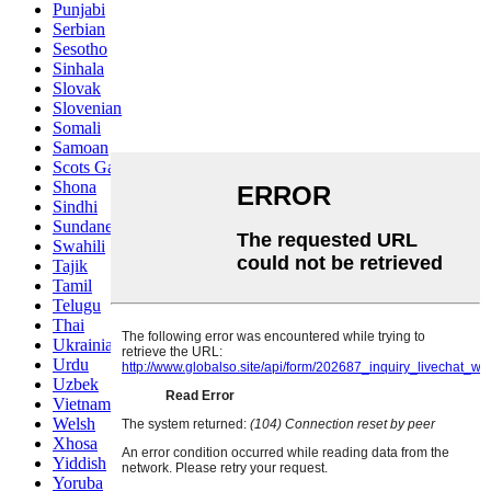
Punjabi
Serbian
Sesotho
Sinhala
Slovak
Slovenian
Somali
Samoan
Scots Gaelic
Shona
Sindhi
Sundanese
Swahili
Tajik
Tamil
Telugu
Thai
Ukrainian
Urdu
Uzbek
Vietnamese
Welsh
Xhosa
Yiddish
Yoruba